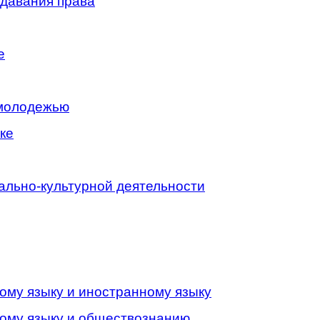
одавания права
е
 молодежью
ке
иально-культурной деятельности
ому языку и иностранному языку
кому языку и обществознанию