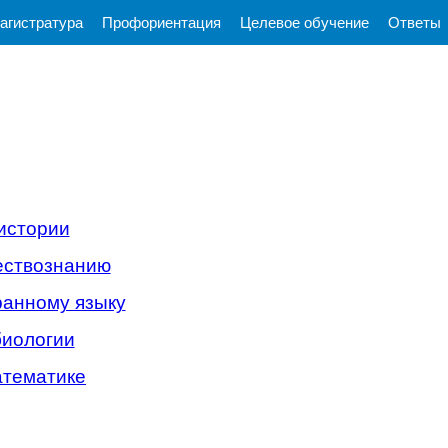
агистратура
Профориентация
Целевое обучение
Ответы
истории
ествознанию
ранному языку
биологии
атематике