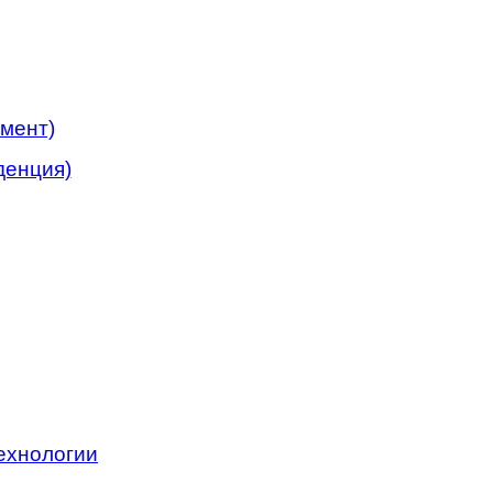
мент)
денция)
ехнологии