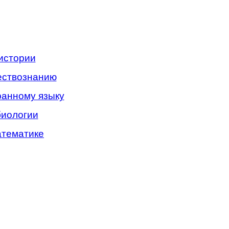
истории
ествознанию
ранному языку
биологии
атематике