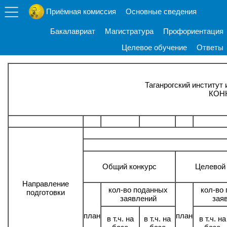
Приёмная комиссия
Основные сведения
Бакалавриат
Магистратура
Профориентация
Целевое обучение
Ответы
Таганрогский институт
КОНК
Общий конкурс
Целевой
Направление
кол-во поданных
кол-во
подготовки
заявлений
зая
план
план
в т.ч. на
в т.ч. на
в т.ч. на