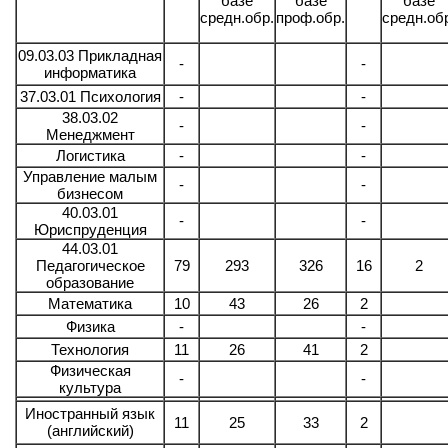
базе
базе
базе
средн.обр.
проф.обр.
средн.об
09.03.03 Прикладная
-
-
информатика
37.03.01 Психология
-
-
38.03.02
-
-
Менеджмент
Логистика
-
-
Управление малым
-
-
бизнесом
40.03.01
-
-
Юриспруденция
44.03.01
Педагогическое
79
293
326
16
2
образование
Математика
10
43
26
2
Физика
-
-
Технология
11
26
41
2
Физическая
-
-
культура
Иностранный язык
11
25
33
2
(английский)