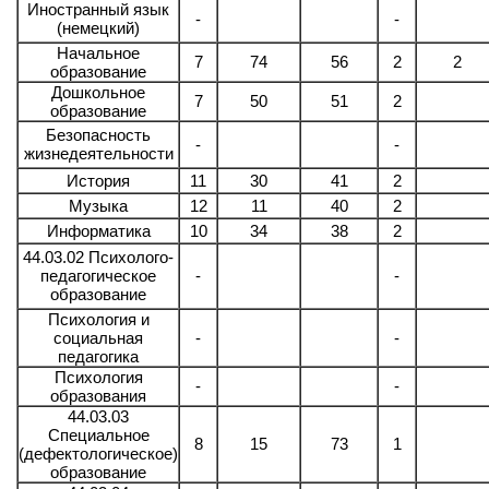
Иностранный язык
-
-
(немецкий)
Начальное
7
74
56
2
2
образование
Дошкольное
7
50
51
2
образование
Безопасность
-
-
жизнедеятельности
История
11
30
41
2
Музыка
12
11
40
2
Информатика
10
34
38
2
44.03.02 Психолого-
педагогическое
-
-
образование
Психология и
социальная
-
-
педагогика
Психология
-
-
образования
44.03.03
Специальное
8
15
73
1
(дефектологическое)
образование